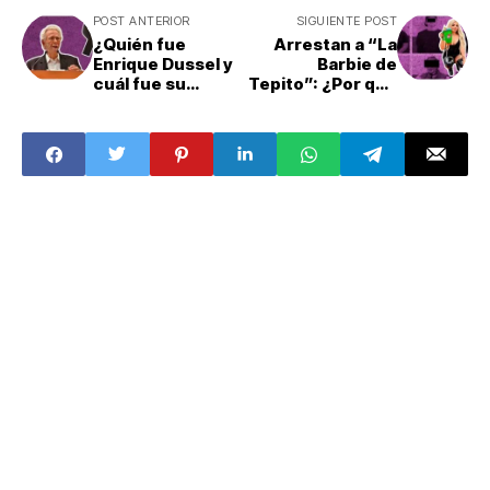
POST ANTERIOR
SIGUIENTE POST
¿Quién fue
Arrestan a “La
Enrique Dussel y
Barbie de
cuál fue su
Tepito”: ¿Por qué
aportación a
y quién es ella?
Morena?