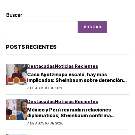
Buscar
BUSCAR
POSTS RECIENTES
Destacadas
Noticias Recientes
Caso Ayotzinapa escaló, hay más
implicados: Sheinbaum sobre detención
de Ángel Aguirre
7 DE AGOSTO DE 2026
Destacadas
Noticias Recientes
México y Perú reanudan relaciones
diplomáticas; Sheinbaum confirma
llegada de Betssy Chávez al país
7 DE AGOSTO DE 2026