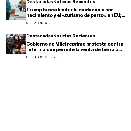
Destacadas
Noticias Recientes
Trump busca limitar la ciudadanía por
nacimiento y el «turismo de parto» en EU;
¿a quién afecta?
6 DE AGOSTO DE 2026
Destacadas
Noticias Recientes
Gobierno de Milei reprime protesta contra
reforma que permite la venta de tierra a
extranjeros en Argentina
6 DE AGOSTO DE 2026