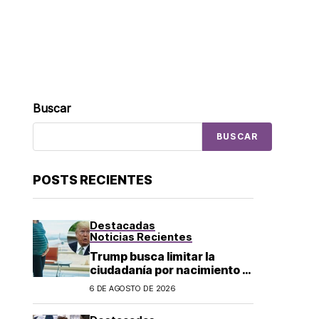
Buscar
BUSCAR
POSTS RECIENTES
Destacadas
Noticias Recientes
Trump busca limitar la
ciudadanía por nacimiento y
el «turismo de parto» en EU;
6 DE AGOSTO DE 2026
¿a quién afecta?