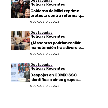
Destacadas
Noticias Recientes
Gobierno de Milei reprime
protesta contra reforma que
permite la venta de tierra a
6 DE AGOSTO DE 2026
extranjeros en Argentina
Destacadas
Noticias Recientes
¿Mascotas podrían recibir
manutención tras divorcio
de sus dueños en CDMX?
6 DE AGOSTO DE 2026
Destacadas
Noticias Recientes
Despojos en CDMX: SSC
identifica a cinco grupos
criminales vinculados a este
6 DE AGOSTO DE 2026
delito