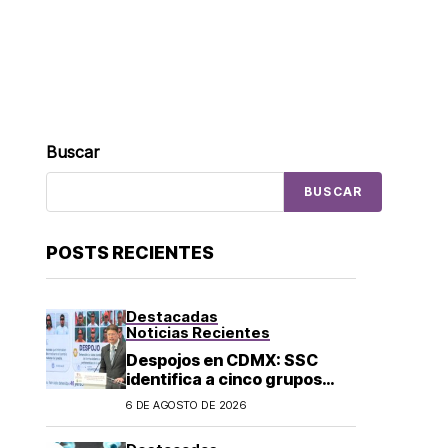
Buscar
BUSCAR
POSTS RECIENTES
Destacadas
Noticias Recientes
Despojos en CDMX: SSC
identifica a cinco grupos
criminales vinculados a este
6 DE AGOSTO DE 2026
delito