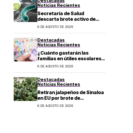
Destacadas
Noticias Recientes
Secretaría de Salud
descarta brote activo de
ciclosporiasis en México y
6 DE AGOSTO DE 2026
pide mantener la calma
Destacadas
Noticias Recientes
¿Cuánto gastarán las
familias en útiles escolares?
Costo aumenta a 6 mil pesos
6 DE AGOSTO DE 2026
por alumno de educación
básica en regreso a clases
Destacadas
Noticias Recientes
Retiran jalapeños de Sinaloa
en EU por brote de
Salmonella; CDC reportan
6 DE AGOSTO DE 2026
345 casos