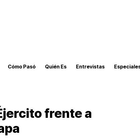
Cómo Pasó
Quién Es
Entrevistas
Especiale
jercito frente a
napa