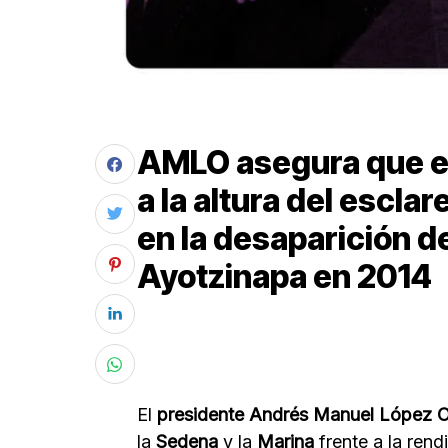
AMLO asegura que el
a la altura del escla
en la desaparición d
Ayotzinapa en 2014
El
presidente Andrés Manuel López 
la
Sedena
y la
Marina
frente a la ren