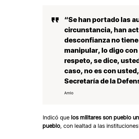
“Se han portado las
au
circunstancia,
han act
desconfianza no tien
manipular
, lo digo co
respeto, se dice,
usted
caso
, no es con usted,
Secretaría de la Defe
Amlo
Indicó que
los militares son pueblo u
pueblo
, con lealtad a las institucione