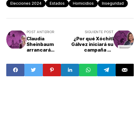
Elecciones 2024
Estados
Homicidios
Inseguridad
POST ANTERIOR
SIGUIENTE POST
Claudia
¿Por qué Xóchitl
Sheinbaum
Gálvez iniciará su
arrancará
campaña en
campaña en el
Fresnillo,
Zócalo de CDMX;
Zacatecas?
¿cuándo?