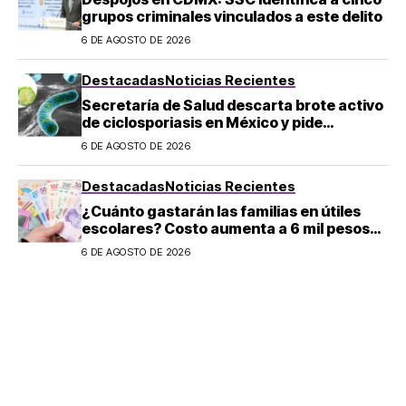
grupos criminales vinculados a este delito
6 DE AGOSTO DE 2026
Destacadas
Noticias Recientes
Secretaría de Salud descarta brote activo
de ciclosporiasis en México y pide
mantener la calma
6 DE AGOSTO DE 2026
Destacadas
Noticias Recientes
¿Cuánto gastarán las familias en útiles
escolares? Costo aumenta a 6 mil pesos
por alumno de educación básica en
6 DE AGOSTO DE 2026
regreso a clases