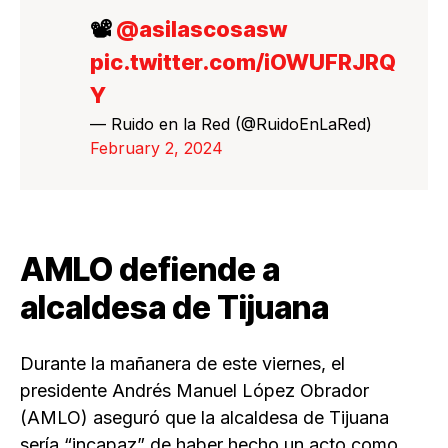
📽️
@asilascosasw
pic.twitter.com/iOWUFRJRQ
Y
— Ruido en la Red (@RuidoEnLaRed)
February 2, 2024
AMLO defiende a
alcaldesa de Tijuana
Durante la mañanera de este viernes, el
presidente Andrés Manuel López Obrador
(AMLO) aseguró que la alcaldesa de Tijuana
sería “incapaz” de haber hecho un acto como