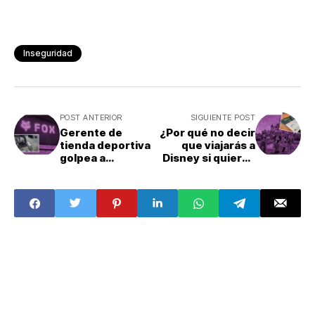
Inseguridad
POST ANTERIOR
SIGUIENTE POST
Gerente de
¿Por qué no decir
tienda deportiva
que viajarás a
golpea a
Disney si quieres
empleada en
tramitar tu visa?
Naucalpan