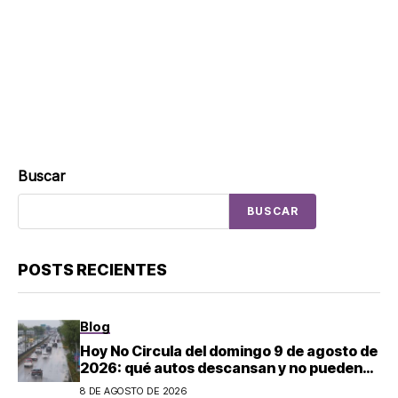
Buscar
BUSCAR
POSTS RECIENTES
Blog
Hoy No Circula del domingo 9 de agosto de
2026: qué autos descansan y no pueden
salir en CDMX y el Estado de México; estos
8 DE AGOSTO DE 2026