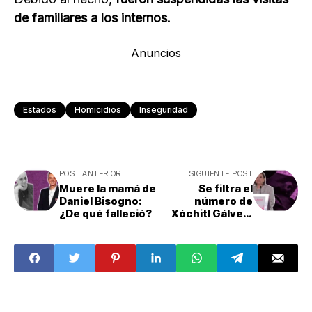
de familiares a los internos.
Anuncios
Estados
Homicidios
Inseguridad
POST ANTERIOR
SIGUIENTE POST
Muere la mamá de
Se filtra el
Daniel Bisogno:
número de
¿De qué falleció?
Xóchitl Gálvez:
"he decidido no
cambiarlo"