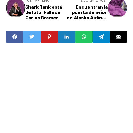
POST ANTERIOR
SIGUIENTE POST
Shark Tank está
Encuentran la
de luto: Fallece
puerta de avión
Carlos Bremer
de Alaska Airlines
que explotó en
pleno vuelo