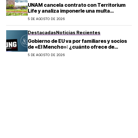
UNAM cancela contrato con Territorium
Life y analiza imponerle una multa
económica por exámenes en línea
5 DE AGOSTO DE 2026
Destacadas
Noticias Recientes
Gobierno de EU va por familiares y socios
de «El Mencho»: ¿cuánto ofrece de
recompensa por su sucesor?
5 DE AGOSTO DE 2026