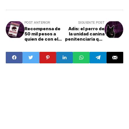
POST ANTERIOR
SIGUIENTE POST
Recompensa de
Adis: el perro de
50 mil pesos a
la unidad canina
quien de con el
penitenciaria que
asesino de
se jubiló
perros en
Xochimilco