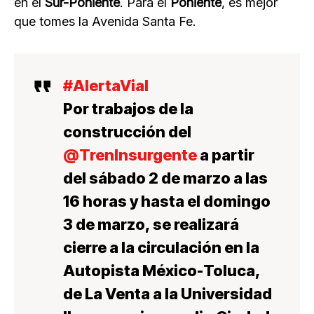
en el
Sur-Poniente
. Para el
Poniente
, es mejor
que tomes la Avenida Santa Fe.
#AlertaVial
Por trabajos de la
construcción del
@TrenInsurgente
a partir
del sábado 2 de marzo a las
16 horas y hasta el domingo
3 de marzo, se realizará
cierre a la circulación en la
Autopista México-Toluca,
de La Venta a la Universidad