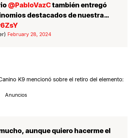
rio
@PabloVazC
también entregó
binomios destacados de nuestra…
jy6ZsY
er)
February 28, 2024
 Canino K9 mencionó sobre el retiro del elemento:
Anuncios
)…mucho, aunque quiero hacerme el