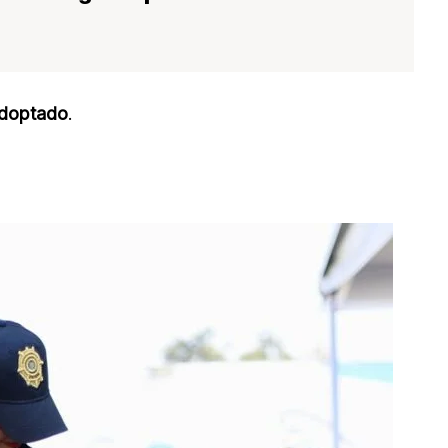
adoptado
.