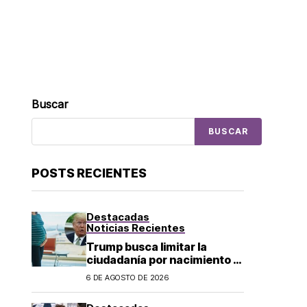
Buscar
BUSCAR
POSTS RECIENTES
Destacadas
Noticias Recientes
Trump busca limitar la
ciudadanía por nacimiento y
el «turismo de parto» en EU;
6 DE AGOSTO DE 2026
¿a quién afecta?