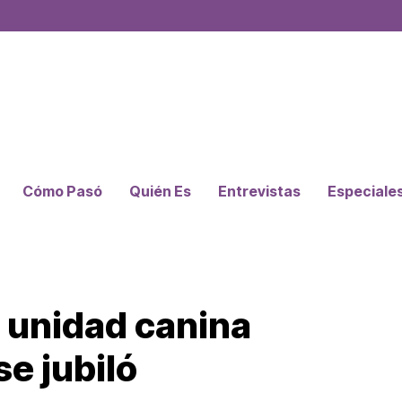
Cómo Pasó
Quién Es
Entrevistas
Especiale
a unidad canina
se jubiló