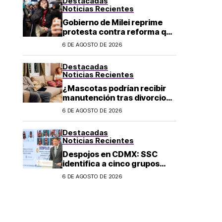
Destacadas
Noticias Recientes
Gobierno de Milei reprime
protesta contra reforma que
permite la venta de tierra a
6 DE AGOSTO DE 2026
extranjeros en Argentina
Destacadas
Noticias Recientes
¿Mascotas podrían recibir
manutención tras divorcio
de sus dueños en CDMX?
6 DE AGOSTO DE 2026
Destacadas
Noticias Recientes
Despojos en CDMX: SSC
identifica a cinco grupos
criminales vinculados a este
6 DE AGOSTO DE 2026
delito