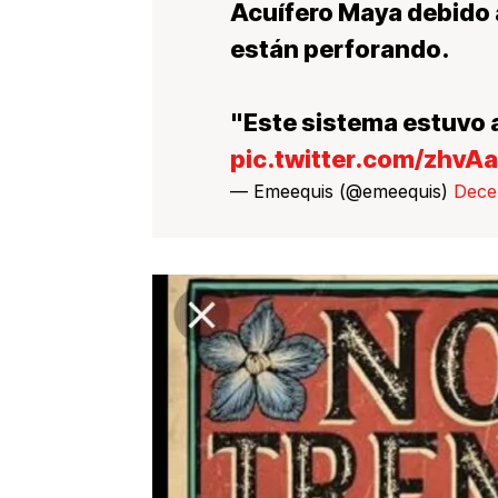
Acuífero Maya debido a
están perforando.
"Este sistema estuvo 
pic.twitter.com/zhvA
— Emeequis (@emeequis)
Dece