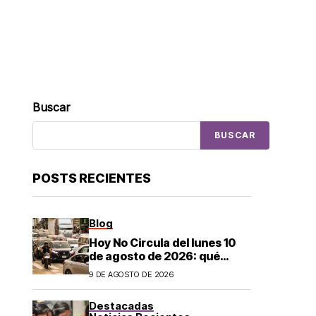
Buscar
BUSCAR
POSTS RECIENTES
Blog
Hoy No Circula del lunes 10
de agosto de 2026: qué
autos descansan y no
9 DE AGOSTO DE 2026
pueden salir en CDMX y el
Estado de México; estos son
Destacadas
los horarios oficiales