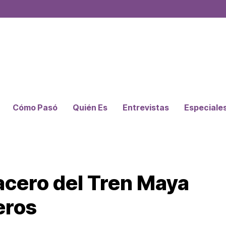
Cómo Pasó
Quién Es
Entrevistas
Especiale
 acero del Tren Maya
eros