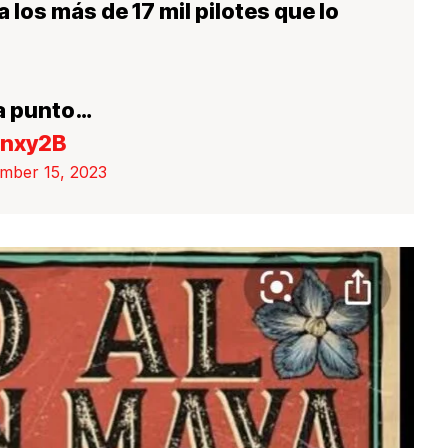
 los más de 17 mil pilotes que lo
a punto…
anxy2B
mber 15, 2023