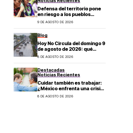
Noticias Recientes
Defensa del territorio pone
en riesgo a los pueblos
indígenas: documenta más
9 DE AGOSTO DE 2026
de 100 desapariciones
Blog
Hoy No Circula del domingo 9
de agosto de 2026: qué
autos descansan y no
8 DE AGOSTO DE 2026
pueden salir en CDMX y el
Estado de México; estos son
Destacadas
los horarios oficiales
Noticias Recientes
Cuidar también es trabajar:
¿México enfrenta una crisis
de cuidados?
8 DE AGOSTO DE 2026