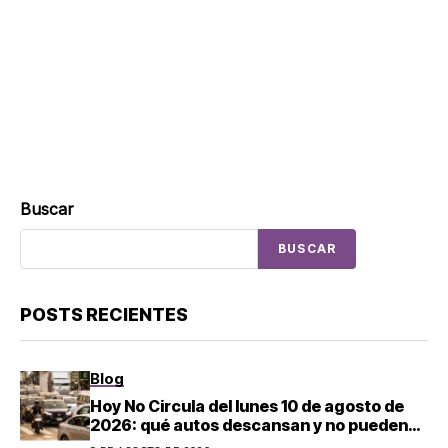
Buscar
BUSCAR
POSTS RECIENTES
Blog
Hoy No Circula del lunes 10 de agosto de
2026: qué autos descansan y no pueden
salir en CDMX y el Estado de México; estos