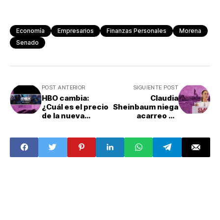
Economía
Empresarios
Finanzas Personales
Morena
Senado
POST ANTERIOR
SIGUIENTE POST
HBO cambia:
Claudia
¿Cuál es el precio
Sheinbaum niega
de la nueva
acarreo en
versión Max en
arranque de
México?
campaña