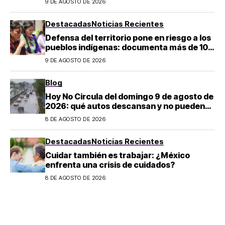
9 DE AGOSTO DE 2026
son los horarios oficiales
Destacadas
Noticias Recientes
Defensa del territorio pone en riesgo a los
pueblos indígenas: documenta más de 100
desapariciones
9 DE AGOSTO DE 2026
Blog
Hoy No Circula del domingo 9 de agosto de
2026: qué autos descansan y no pueden
salir en CDMX y el Estado de México; estos
8 DE AGOSTO DE 2026
son los horarios oficiales
Destacadas
Noticias Recientes
Cuidar también es trabajar: ¿México
enfrenta una crisis de cuidados?
8 DE AGOSTO DE 2026