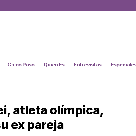
Cómo Pasó
Quién Es
Entrevistas
Especiale
, atleta olímpica,
u ex pareja