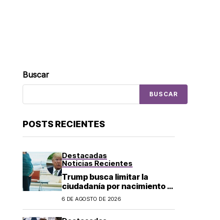
Buscar
BUSCAR
POSTS RECIENTES
Destacadas
Noticias Recientes
Trump busca limitar la
ciudadanía por nacimiento y
el «turismo de parto» en EU;
6 DE AGOSTO DE 2026
¿a quién afecta?