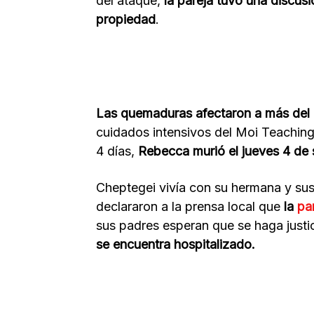
del ataque,
la pareja tuvo una discus
propiedad
.
Las quemaduras afectaron a más del
cuidados intensivos del Moi Teaching 
4 días,
Rebecca murió el jueves 4 de 
Cheptegei vivía con su hermana y sus 
declararon a la prensa local que
la
pa
sus padres esperan que se haga justi
se encuentra hospitalizado.