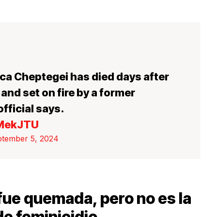
ca Cheptegei has died days after
and set on fire by a former
fficial says.
gMekJTU
tember 5, 2024
ue quemada, pero no es la
de feminicidio