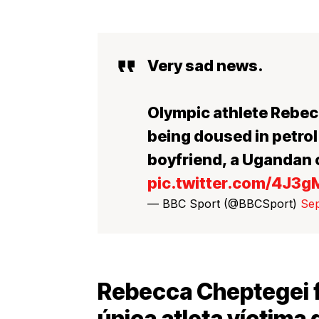
Very sad news.
Olympic athlete Rebec
being doused in petrol 
boyfriend, a Ugandan o
pic.twitter.com/4J3
— BBC Sport (@BBCSport)
Sep
Rebecca Cheptegei f
única atleta víctima 