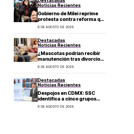
Destacadas
Noticias Recientes
Gobierno de Milei reprime
protesta contra reforma que
permite la venta de tierra a
6 DE AGOSTO DE 2026
extranjeros en Argentina
Destacadas
Noticias Recientes
¿Mascotas podrían recibir
manutención tras divorcio
de sus dueños en CDMX?
6 DE AGOSTO DE 2026
Destacadas
Noticias Recientes
Despojos en CDMX: SSC
identifica a cinco grupos
criminales vinculados a este
6 DE AGOSTO DE 2026
delito