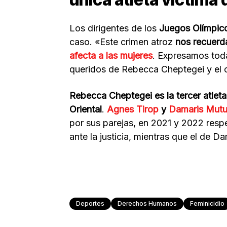
Los dirigentes de los
Juegos Olímpic
caso. «Este crimen atroz
nos recuerda
afecta a las mujeres
. Expresamos toda 
queridos de Rebecca Cheptegei y el 
Rebecca Cheptegei es la tercer atlet
Oriental
.
Agnes Tirop
y
Damaris Mut
por sus parejas, en 2021 y 2022 res
ante la justicia, mientras que el de D
Deportes
Derechos Humanos
Feminicidio