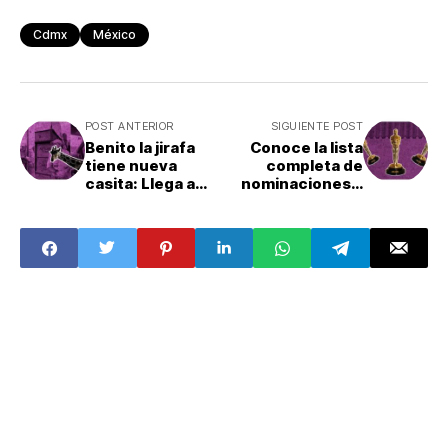
Cdmx
México
POST ANTERIOR
SIGUIENTE POST
Benito la jirafa
Conoce la lista
tiene nueva
completa de
casita: Llega a
nominaciones a
Africam Safari
los premios
Oscar 2024