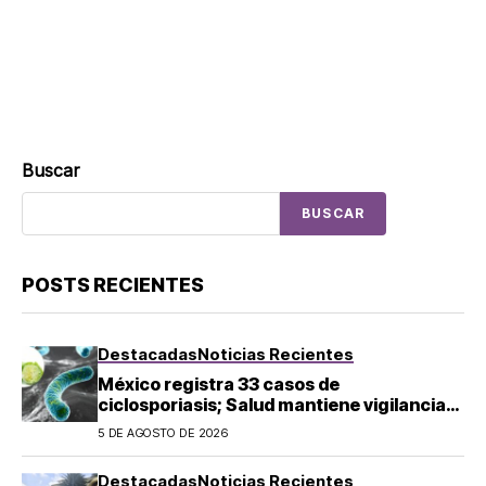
Buscar
BUSCAR
POSTS RECIENTES
Destacadas
Noticias Recientes
México registra 33 casos de
ciclosporiasis; Salud mantiene vigilancia
epidemiológica
5 DE AGOSTO DE 2026
Destacadas
Noticias Recientes