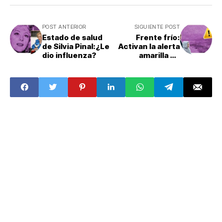
POST ANTERIOR
SIGUIENTE POST
Estado de salud
Frente frío:
de Silvia Pinal:¿Le
Activan la alerta
dio influenza?
amarilla en
alcaldías de la
CDMX