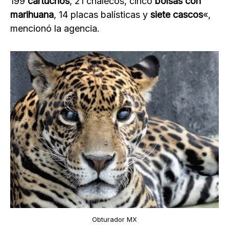
199
cartuchos
, 21 chalecos, cinco
bolsas con
marihuana
, 14 placas balísticas y
siete cascos
«,
mencionó la agencia.
Obturador MX