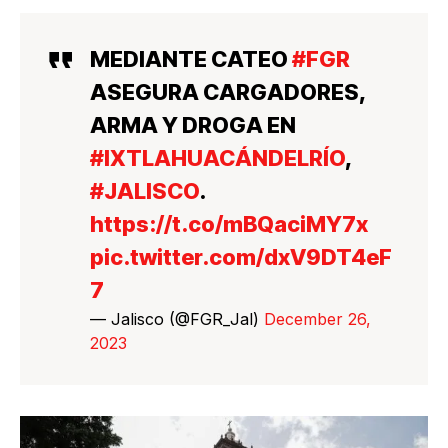
MEDIANTE CATEO
#FGR
ASEGURA CARGADORES,
ARMA Y DROGA EN
#IXTLAHUACÁNDELRÍO
,
#JALISCO
.
https://t.co/mBQaciMY7x
pic.twitter.com/dxV9DT4eF
7
— Jalisco (@FGR_Jal)
December 26,
2023