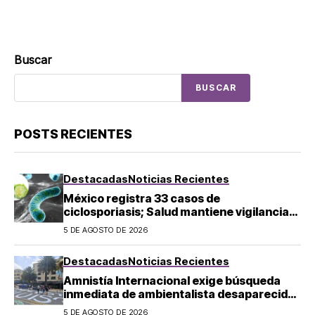
Buscar
BUSCAR
POSTS RECIENTES
Destacadas
Noticias Recientes
México registra 33 casos de
ciclosporiasis; Salud mantiene vigilancia
epidemiológica
5 DE AGOSTO DE 2026
Destacadas
Noticias Recientes
Amnistía Internacional exige búsqueda
inmediata de ambientalista desaparecido
en Michoacán
5 DE AGOSTO DE 2026