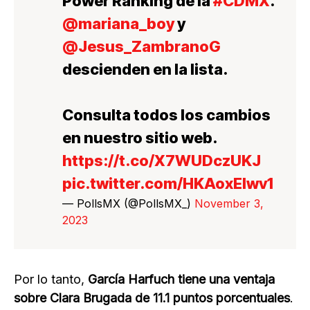
Power Ranking de la
#CDMX
.
@mariana_boy
y
@Jesus_ZambranoG
descienden en la lista.
Consulta todos los cambios
en nuestro sitio web.
https://t.co/X7WUDczUKJ
pic.twitter.com/HKAoxElwv1
— PollsMX (@PollsMX_)
November 3,
2023
Por lo tanto,
García Harfuch tiene una ventaja
sobre Clara Brugada de 11.1 puntos porcentuales
.