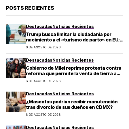
POSTS RECIENTES
Destacadas
Noticias Recientes
Trump busca limitar la ciudadanía por
nacimiento y el «turismo de parto» en EU;
¿a quién afecta?
6 DE AGOSTO DE 2026
Destacadas
Noticias Recientes
Gobierno de Milei reprime protesta contra
reforma que permite la venta de tierra a
extranjeros en Argentina
6 DE AGOSTO DE 2026
Destacadas
Noticias Recientes
¿Mascotas podrían recibir manutención
tras divorcio de sus dueños en CDMX?
6 DE AGOSTO DE 2026
Destacadas
Noticias Recientes