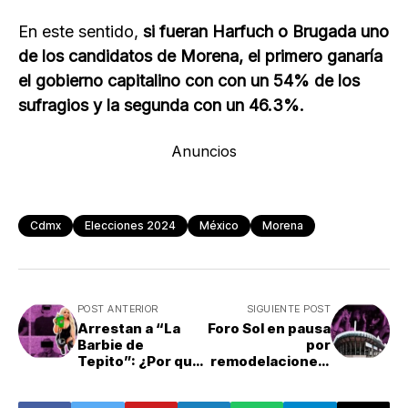
En este sentido,
si fueran Harfuch o Brugada uno
de los candidatos de Morena, el primero ganaría
el gobierno capitalino con con un 54% de los
sufragios y la segunda con un 46.3%.
Anuncios
Cdmx
Elecciones 2024
México
Morena
POST ANTERIOR
SIGUIENTE POST
Arrestan a “La
Foro Sol en pausa
Barbie de
por
Tepito”: ¿Por qué
remodelaciones:
y quién es ella?
Te decimos a
donde se