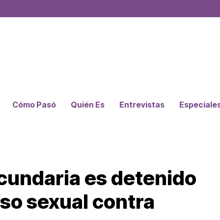
Cómo Pasó
Quién Es
Entrevistas
Especiale
cundaria es detenido
so sexual contra