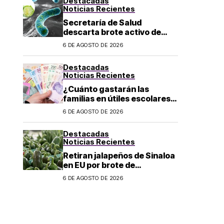
Destacadas
Noticias Recientes
Secretaría de Salud
descarta brote activo de
ciclosporiasis en México y
6 DE AGOSTO DE 2026
pide mantener la calma
Destacadas
Noticias Recientes
¿Cuánto gastarán las
familias en útiles escolares?
Costo aumenta a 6 mil pesos
6 DE AGOSTO DE 2026
por alumno de educación
básica en regreso a clases
Destacadas
Noticias Recientes
Retiran jalapeños de Sinaloa
en EU por brote de
Salmonella; CDC reportan
6 DE AGOSTO DE 2026
345 casos