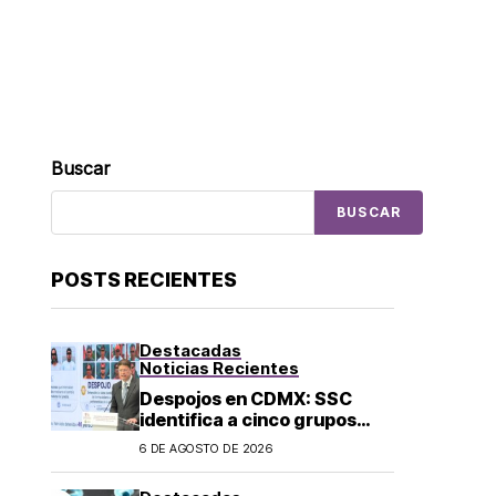
Buscar
BUSCAR
POSTS RECIENTES
Destacadas
Noticias Recientes
Despojos en CDMX: SSC
identifica a cinco grupos
criminales vinculados a este
6 DE AGOSTO DE 2026
delito