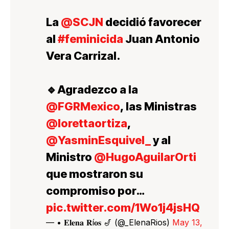
La
@SCJN
decidió favorecer
al
#feminicida
Juan Antonio
Vera Carrizal.
🔹Agradezco a la
@FGRMexico
, las Ministras
@lorettaortiza
,
@YasminEsquivel_
y al
Ministro
@HugoAguilarOrti
que mostraron su
compromiso por…
pic.twitter.com/1Wo1j4jsHQ
— • 𝐄𝐥𝐞𝐧𝐚 𝐑í𝐨𝐬 🎷 (@_ElenaRios)
May 13,