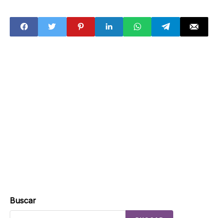
Morena en
asesinado a
Zacatecas: 'no
balazos en
puedo participar
Sinaloa
en este
momento'
Buscar