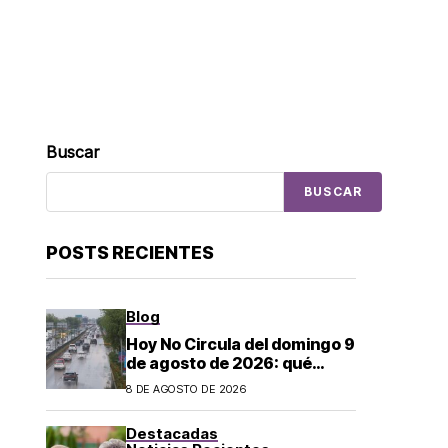
Buscar
BUSCAR
POSTS RECIENTES
Blog
Hoy No Circula del domingo 9
de agosto de 2026: qué
autos descansan y no
8 DE AGOSTO DE 2026
pueden salir en CDMX y el
Estado de México; estos son
Destacadas
los horarios oficiales