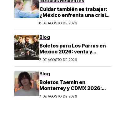
Noticias Recientes
Cuidar también es trabajar:
¿México enfrenta una crisis
de cuidados?
8 DE AGOSTO DE 2026
Blog
Boletos para Los Parras en
México 2026: venta y
precios
7 DE AGOSTO DE 2026
Blog
Boletos Taemin en
Monterrey y CDMX 2026:
¿dónde comprar?
7 DE AGOSTO DE 2026