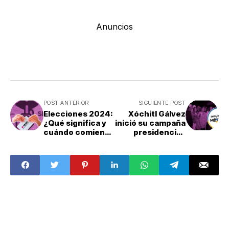
Anuncios
POST ANTERIOR
SIGUIENTE POST
Elecciones 2024:
Xóchitl Gálvez
¿Qué significa y
inició su campaña
cuándo comienza
presidencial;
la veda electoral?
apuesta por la
seguridad del
país