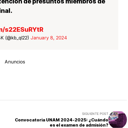
etención de presuntos miembros de
nal.
om/s22ESuRYtR
8K (@kb_ql22)
January 8, 2024
Anuncios
SIGUIENTE POST
Convocatoria UNAM 2024-2025: ¿Cuándo
es el examen de admisión?