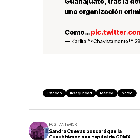
Guanajuato, tras la d
una organización crimi
Como…
pic.twitter.c
— Karlita °*Chavistamente*° 2
Estados
Inseguridad
México
Narco
POST ANTERIOR
Sandra Cuevas buscará que la
Cuauhtémoc sea capital de CDMX