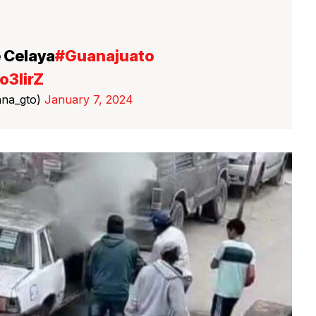
e Celaya
#Guanajuato
o3lirZ
riana_gto)
January 7, 2024