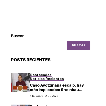
Buscar
BUSCAR
POSTS RECIENTES
Destacadas
Noticias Recientes
Caso Ayotzinapa escaló, hay
más implicados: Sheinbaum
sobre detención de Ángel
7 DE AGOSTO DE 2026
Aguirre