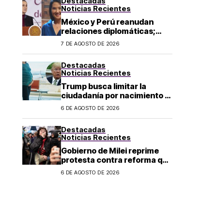
Destacadas
Noticias Recientes
México y Perú reanudan
relaciones diplomáticas;
Sheinbaum confirma llegada
7 DE AGOSTO DE 2026
de Betssy Chávez al país
Destacadas
Noticias Recientes
Trump busca limitar la
ciudadanía por nacimiento y
el «turismo de parto» en EU;
6 DE AGOSTO DE 2026
¿a quién afecta?
Destacadas
Noticias Recientes
Gobierno de Milei reprime
protesta contra reforma que
permite la venta de tierra a
6 DE AGOSTO DE 2026
extranjeros en Argentina