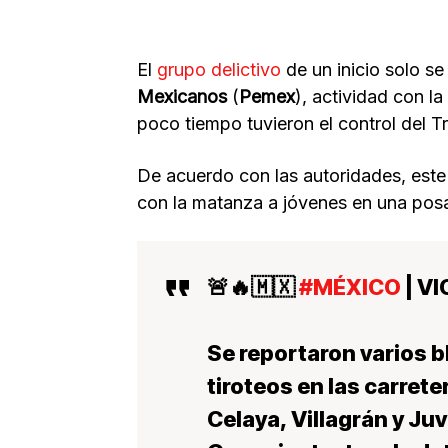
El
grupo delictivo
de un inicio solo s
Mexicanos
(
Pemex
), actividad con la
poco tiempo tuvieron el control del T
De acuerdo con las autoridades, est
con la matanza a jóvenes en una posa
🚨🔥🇲🇽
#MÉXICO
| V
Se reportaron varios 
tiroteos en las carret
Celaya, Villagrán y Ju