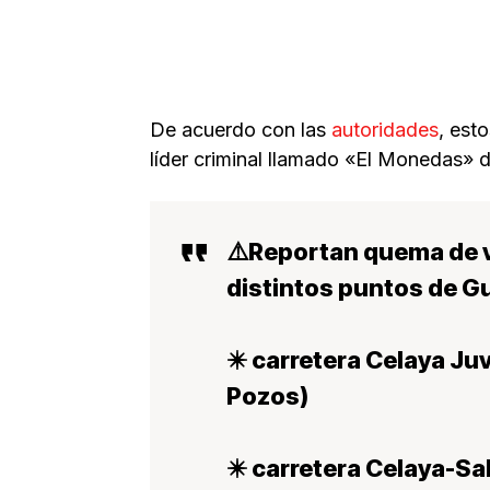
De acuerdo con las
autoridades
, est
líder criminal llamado «El Monedas» 
⚠️Reportan quema de v
distintos puntos de G
✴️ carretera Celaya Juv
Pozos)
✴️ carretera Celaya-Sa