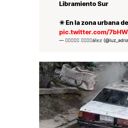
Libramiento Sur
✴️ En la zona urbana d
pic.twitter.com/7bHW
— 𝕃𝕦𝕔𝕪 𝔾𝕠𝕟𝕫á𝕝𝕖𝕫 (@luz_ad