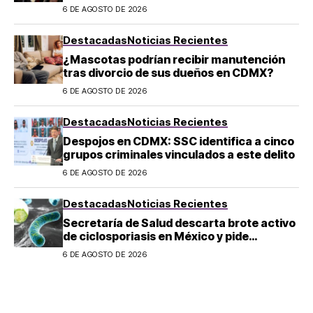
extranjeros en Argentina
6 DE AGOSTO DE 2026
Destacadas
Noticias Recientes
¿Mascotas podrían recibir manutención
tras divorcio de sus dueños en CDMX?
6 DE AGOSTO DE 2026
Destacadas
Noticias Recientes
Despojos en CDMX: SSC identifica a cinco
grupos criminales vinculados a este delito
6 DE AGOSTO DE 2026
Destacadas
Noticias Recientes
Secretaría de Salud descarta brote activo
de ciclosporiasis en México y pide
mantener la calma
6 DE AGOSTO DE 2026