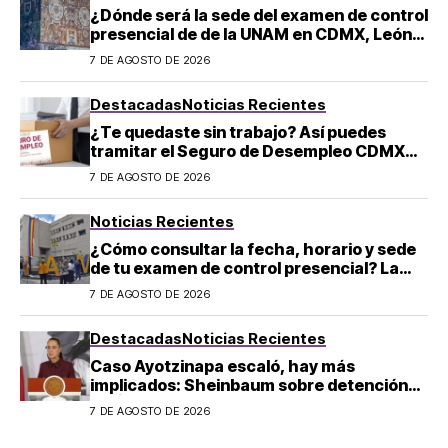
¿Dónde será la sede del examen de control
presencial de de la UNAM en CDMX, León,
Oaxaca y Tijuana?
7 DE AGOSTO DE 2026
Destacadas
Noticias Recientes
¿Te quedaste sin trabajo? Así puedes
tramitar el Seguro de Desempleo CDMX
2026: convocatoria y requisitos
7 DE AGOSTO DE 2026
Noticias Recientes
¿Cómo consultar la fecha, horario y sede
de tu examen de control presencial? La
UNAM da pasos a seguir
7 DE AGOSTO DE 2026
Destacadas
Noticias Recientes
Caso Ayotzinapa escaló, hay más
implicados: Sheinbaum sobre detención
de Ángel Aguirre
7 DE AGOSTO DE 2026