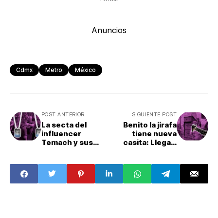
Anuncios
Cdmx
Metro
México
POST ANTERIOR
SIGUIENTE POST
La secta del
Benito la jirafa
influencer
tiene nueva
Temach y sus
casita: Llega a
seguidores:
Africam Safari
Discurso de odio