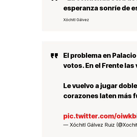
esperanza sonríe de e
Xóchitl Gálvez
El problema en Palaci
votos. En el Frente l
Le vuelvo a jugar dobl
corazones laten más fu
pic.twitter.com/oiwk
— Xóchitl Gálvez Ruiz (@Xochi