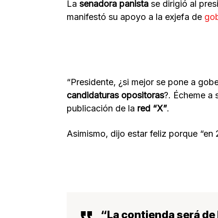
La
senadora panista
se dirigió al pr
manifestó su apoyo a la exjefa de
gob
“Presidente, ¿si mejor se pone a gob
candidaturas opositoras
?. Écheme a s
publicación de la
red “X”
.
Asimismo, dijo estar feliz porque “e
“La contienda será de