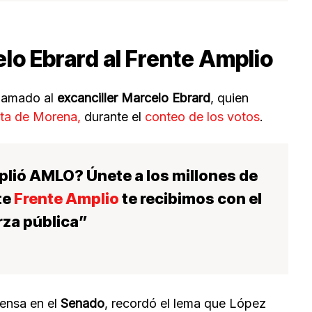
elo Ebrard al Frente Amplio
 llamado al
excanciller Marcelo Ebrard
, quien
sta de Morena,
durante el
conteo de los votos
.
plió AMLO? Únete a los millones de
te
Frente Amplio
te recibimos con el
rza pública”
rensa en el
Senado
, recordó el lema que López