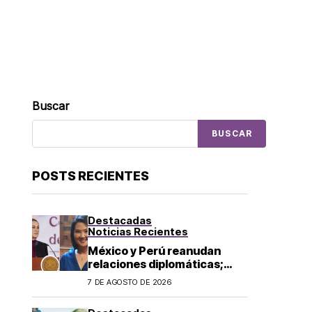
Buscar
BUSCAR
POSTS RECIENTES
Destacadas
Noticias Recientes
México y Perú reanudan
relaciones diplomáticas;
Sheinbaum confirma llegada
7 DE AGOSTO DE 2026
de Betssy Chávez al país