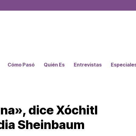
Cómo Pasó
Quién Es
Entrevistas
Especiale
na», dice Xóchitl
udia Sheinbaum