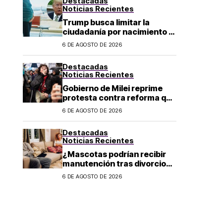
Destacadas
Noticias Recientes
Trump busca limitar la
ciudadanía por nacimiento y
el «turismo de parto» en EU;
6 DE AGOSTO DE 2026
¿a quién afecta?
Destacadas
Noticias Recientes
Gobierno de Milei reprime
protesta contra reforma que
permite la venta de tierra a
6 DE AGOSTO DE 2026
extranjeros en Argentina
Destacadas
Noticias Recientes
¿Mascotas podrían recibir
manutención tras divorcio
de sus dueños en CDMX?
6 DE AGOSTO DE 2026