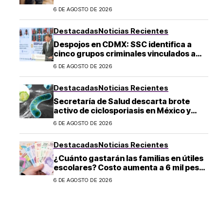
6 DE AGOSTO DE 2026
Destacadas
Noticias Recientes
Despojos en CDMX: SSC identifica a
cinco grupos criminales vinculados a
este delito
6 DE AGOSTO DE 2026
Destacadas
Noticias Recientes
Secretaría de Salud descarta brote
activo de ciclosporiasis en México y
pide mantener la calma
6 DE AGOSTO DE 2026
Destacadas
Noticias Recientes
¿Cuánto gastarán las familias en útiles
escolares? Costo aumenta a 6 mil pesos
por alumno de educación básica en
6 DE AGOSTO DE 2026
regreso a clases