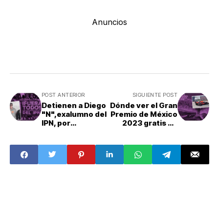
Anuncios
POST ANTERIOR
SIGUIENTE POST
Detienen a Diego
Dónde ver el Gran
"N",exalumno del
Premio de México
IPN, por
2023 gratis en
alteración de
CDMX
fotos con IA