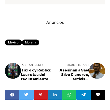
Anuncios
México
Morena
POST ANTERIOR
SIGUIENTE POST
TikTok y Roblox:
Asesinan a Sael
Las rutas del
Silva Cisneros,
reclutamiento
activista
criminal de
afromexicano e
menores de edad
investigador de la
en México
SCJN, en
Guerrero