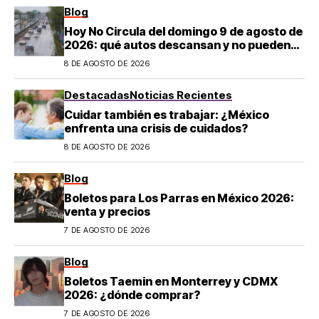
Blog
Hoy No Circula del domingo 9 de agosto de
2026: qué autos descansan y no pueden
salir en CDMX y el Estado de México; estos
8 DE AGOSTO DE 2026
son los horarios oficiales
Destacadas
Noticias Recientes
Cuidar también es trabajar: ¿México
enfrenta una crisis de cuidados?
8 DE AGOSTO DE 2026
Blog
Boletos para Los Parras en México 2026:
venta y precios
7 DE AGOSTO DE 2026
Blog
Boletos Taemin en Monterrey y CDMX
2026: ¿dónde comprar?
7 DE AGOSTO DE 2026