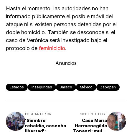
Hasta el momento, las autoridades no han
informado públicamente el posible móvil del
ataque ni si existen personas detenidas por el
doble homicidio. También se desconoce si el
caso de Verónica será investigado bajo el
protocolo de
feminicidio
.
Anuncios
Estados
Inseguridad
Jalisco
México
Zapopan
POST ANTERIOR
SIGUIENTE POST
'Siembre
Caso María
rebeldía, cosecha
Hermenegilda
libertad':
Tonanzi: mujer