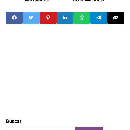
pancartas se
trans y activista
convierten en
indígena es
gritos de lucha en
hallada con vida
marcha del 8M en
CDMX
Buscar