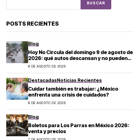
BUSCAR
POSTS RECIENTES
Blog
Hoy No Circula del domingo 9 de agosto de
2026: qué autos descansan y no pueden
salir en CDMX y el Estado de México; estos
8 DE AGOSTO DE 2026
son los horarios oficiales
Destacadas
Noticias Recientes
Cuidar también es trabajar: ¿México
enfrenta una crisis de cuidados?
8 DE AGOSTO DE 2026
Blog
Boletos para Los Parras en México 2026:
venta y precios
7 DE AGOSTO DE 2026