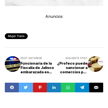
Anuncios
Mujer Trans
POST ANTERIOR
SIGUIENTE POST
Funcionaria de la
¿Profeco puede
Fiscalía de Jalisco
sancionar a
embarazada es
comercios por
asesinada en
venta de tortillas
Zapopan junto a
en hieleras?
su pareja
Revelan multa
millonaria