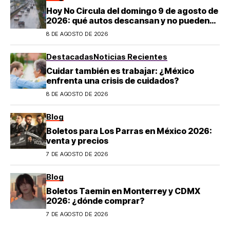
Hoy No Circula del domingo 9 de agosto de
2026: qué autos descansan y no pueden
salir en CDMX y el Estado de México; estos
8 DE AGOSTO DE 2026
son los horarios oficiales
Destacadas
Noticias Recientes
Cuidar también es trabajar: ¿México
enfrenta una crisis de cuidados?
8 DE AGOSTO DE 2026
Blog
Boletos para Los Parras en México 2026:
venta y precios
7 DE AGOSTO DE 2026
Blog
Boletos Taemin en Monterrey y CDMX
2026: ¿dónde comprar?
7 DE AGOSTO DE 2026