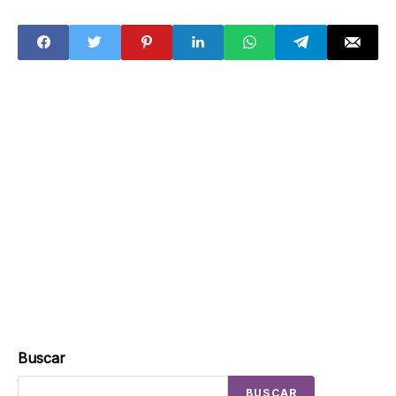
alerta la UNAM
ONU ve
ejecuciones
extrajudiciales
Buscar
BUSCAR