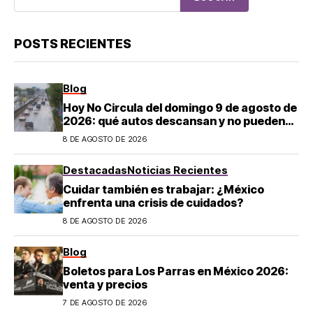
POSTS RECIENTES
Blog
Hoy No Circula del domingo 9 de agosto de
2026: qué autos descansan y no pueden
salir en CDMX y el Estado de México; estos
8 DE AGOSTO DE 2026
son los horarios oficiales
Destacadas
Noticias Recientes
Cuidar también es trabajar: ¿México
enfrenta una crisis de cuidados?
8 DE AGOSTO DE 2026
Blog
Boletos para Los Parras en México 2026:
venta y precios
7 DE AGOSTO DE 2026