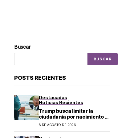
Buscar
BUSCAR
POSTS RECIENTES
Destacadas
Noticias Recientes
Trump busca limitar la
ciudadanía por nacimiento y
el «turismo de parto» en EU;
6 DE AGOSTO DE 2026
¿a quién afecta?