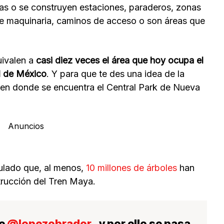
eas o se construyen estaciones, paraderos, zonas
 de maquinaria, caminos de acceso o son áreas que
ivalen a
casi diez veces el área que hoy ocupa el
d de México
. Y para que te des una idea de la
e en donde se encuentra el Central Park de Nueva
Anuncios
ulado que, al menos,
10 millones de árboles
han
trucción del Tren Maya.
ce
@lopezobrador_
y por ello se pasa