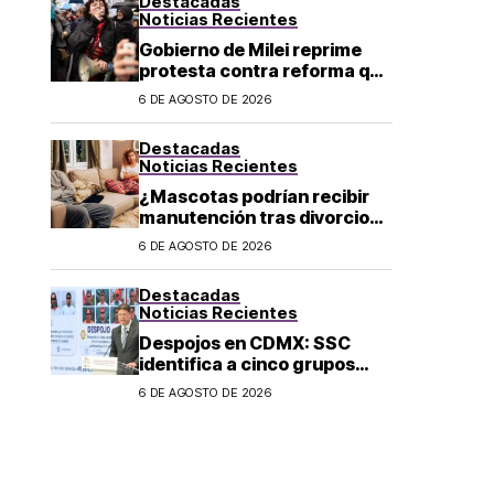
Destacadas
Noticias Recientes
Gobierno de Milei reprime
protesta contra reforma que
permite la venta de tierra a
6 DE AGOSTO DE 2026
extranjeros en Argentina
Destacadas
Noticias Recientes
¿Mascotas podrían recibir
manutención tras divorcio
de sus dueños en CDMX?
6 DE AGOSTO DE 2026
Destacadas
Noticias Recientes
Despojos en CDMX: SSC
identifica a cinco grupos
criminales vinculados a este
6 DE AGOSTO DE 2026
delito