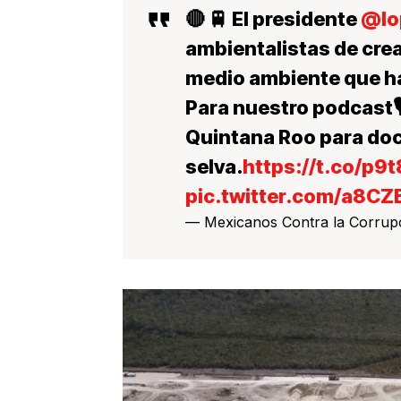
🔴 🚆 El presidente
@lo
ambientalistas de crea
medio ambiente que ha
Para nuestro podcast
Quintana Roo para doc
selva.
https://t.co/p9
pic.twitter.com/a8C
— Mexicanos Contra la Corr