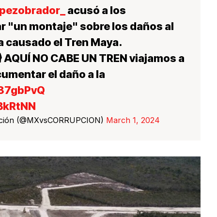
pezobrador_
acusó a los
r "un montaje" sobre los daños al
 causado el Tren Maya.
️ AQUÍ NO CABE UN TREN viajamos a
umentar el daño a la
t87gbPvQ
ZBkRtNN
upción (@MXvsCORRUPCION)
March 1, 2024