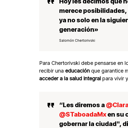
Hoy les decimos que no
merece posibilidades, 
ya no solo en la siguie
generación»
Salomón Chertorivski
Para Chertorivski debe pensarse en l
recibir una
educación
que garantice m
acceder a la salud integral
para vivir y
“Les diremos a
@Clar
@STaboadaMx
en su 
gobernar la ciudad", d