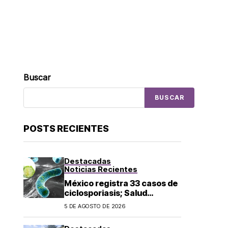
Buscar
BUSCAR
POSTS RECIENTES
Destacadas
Noticias Recientes
México registra 33 casos de
ciclosporiasis; Salud
mantiene vigilancia
5 DE AGOSTO DE 2026
epidemiológica