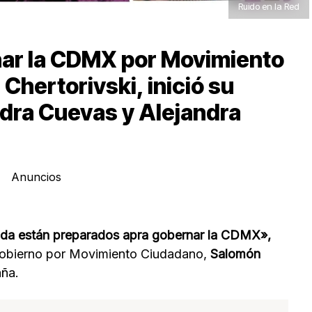
Ruido en la Red
rnar la CDMX por Movimiento
hertorivski, inició su
dra Cuevas y Alejandra
Anuncios
ada están preparados apra gobernar la CDMX»,
e Gobierno por Movimiento Ciudadano,
Salomón
ña.