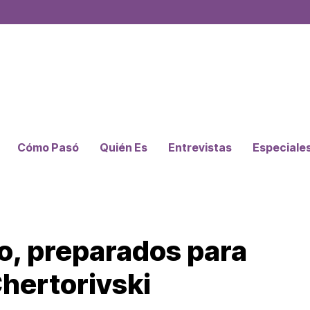
Cómo Pasó
Quién Es
Entrevistas
Especiale
go, preparados para
hertorivski