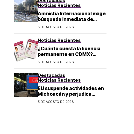
Destacadas
Noticias Recientes
Amnistía Internacional exige
búsqueda inmediata de
ambientalista desaparecido
5 DE AGOSTO DE 2026
en Michoacán
Noticias Recientes
¿Cuánto cuesta la licencia
permanente en CDMX?
Costo y fecha límite del
5 DE AGOSTO DE 2026
trámite 2026
Destacadas
Noticias Recientes
EU suspende actividades en
Michoacán y perjudica
exportación de aguacate
5 DE AGOSTO DE 2026