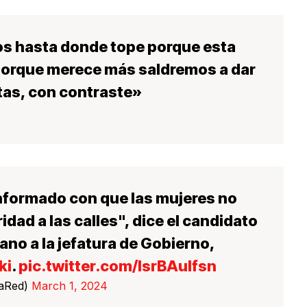
s hasta donde tope porque esta
porque merece más saldremos a dar
tas, con contraste»
nformado con que las mujeres no
dad a las calles", dice el candidato
no a la jefatura de Gobierno,
ki
.
pic.twitter.com/lsrBAuIfsn
LaRed)
March 1, 2024