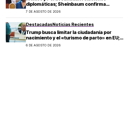
diplomáticas; Sheinbaum confirma
llegada de Betssy Chávez al país
7 DE AGOSTO DE 2026
Destacadas
Noticias Recientes
Trump busca limitar la ciudadanía por
nacimiento y el «turismo de parto» en EU;
¿a quién afecta?
6 DE AGOSTO DE 2026