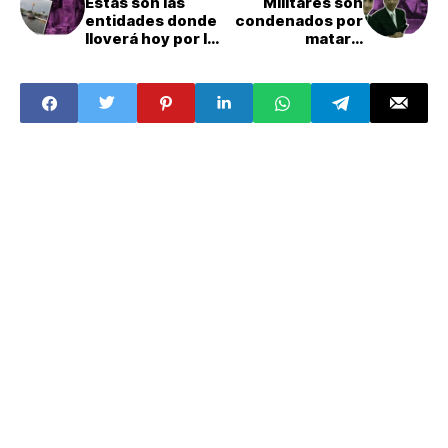
Estas son las
Militares son
entidades donde
condenados por
lloverá hoy por la
matar a
tormenta tropical
estudiantes del
Norma
Tec de
Monterrey en
2010: ¿Qué pasó?