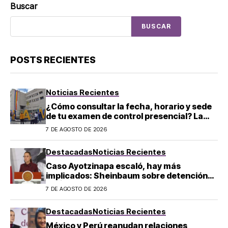
Buscar
BUSCAR
POSTS RECIENTES
Noticias Recientes
¿Cómo consultar la fecha, horario y sede
de tu examen de control presencial? La
UNAM da pasos a seguir
7 DE AGOSTO DE 2026
Destacadas
Noticias Recientes
Caso Ayotzinapa escaló, hay más
implicados: Sheinbaum sobre detención
de Ángel Aguirre
7 DE AGOSTO DE 2026
Destacadas
Noticias Recientes
México y Perú reanudan relaciones