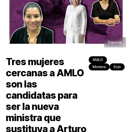
Especial
Tres mujeres
AMLO
Morena
Scjn
cercanas a AMLO
son las
candidatas para
ser la nueva
ministra que
sustituya a Arturo