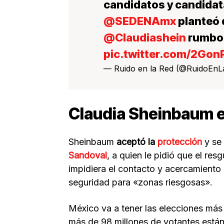
candidatos y candida
@SEDENAmx
planteó 
@Claudiashein
rumbo 
pic.twitter.com/2Go
— Ruido en la Red (@RuidoEn
Claudia Sheinbaum e
Sheinbaum
aceptó la
protección
y se 
Sandoval
, a quien le pidió que el re
impidiera el contacto y acercamiento 
seguridad para «zonas riesgosas».
México va a tener las elecciones más
más de 98 millones de votantes están