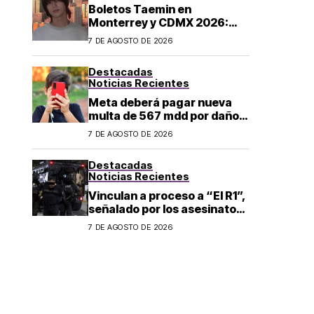
Boletos Taemin en
Monterrey y CDMX 2026:
¿dónde comprar?
7 DE AGOSTO DE 2026
Destacadas
Noticias Recientes
Meta deberá pagar nueva
multa de 567 mdd por daños
a menores
7 DE AGOSTO DE 2026
Destacadas
Noticias Recientes
Vinculan a proceso a “El R1”,
señalado por los asesinatos
de Carlos Manzo y Valeria
7 DE AGOSTO DE 2026
Márquez