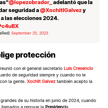
tas"
@lopezobrador_
adelantó que la
dar seguridad a
@XochitlGalvez
y
a las elecciones 2024.
nPc4uBX
LaRed)
September 25, 2023
lige protección
reunió con el general secretario
Luis Cresencio
sguardo de seguridad siempre y cuando no le
con la gente.
Xochilt Galvez
también acepto la
 grandes de su historia en junio de 2024, cuando
 llamados a renovar la
Presidenci
a,