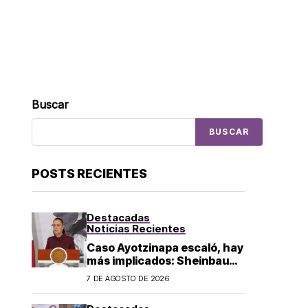
Buscar
BUSCAR
POSTS RECIENTES
Destacadas
Noticias Recientes
Caso Ayotzinapa escaló, hay
más implicados: Sheinbaum
sobre detención de Ángel
7 DE AGOSTO DE 2026
Aguirre