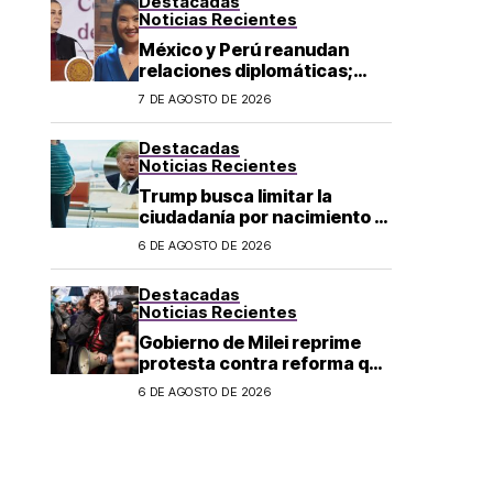
Destacadas
Noticias Recientes
México y Perú reanudan
relaciones diplomáticas;
Sheinbaum confirma llegada
7 DE AGOSTO DE 2026
de Betssy Chávez al país
Destacadas
Noticias Recientes
Trump busca limitar la
ciudadanía por nacimiento y
el «turismo de parto» en EU;
6 DE AGOSTO DE 2026
¿a quién afecta?
Destacadas
Noticias Recientes
Gobierno de Milei reprime
protesta contra reforma que
permite la venta de tierra a
6 DE AGOSTO DE 2026
extranjeros en Argentina