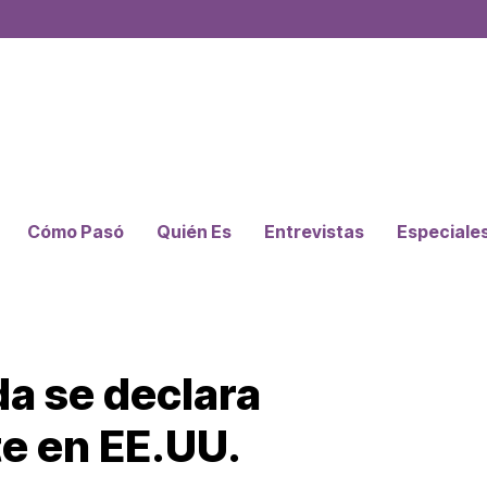
Cómo Pasó
Quién Es
Entrevistas
Especiale
a se declara
te en EE.UU.