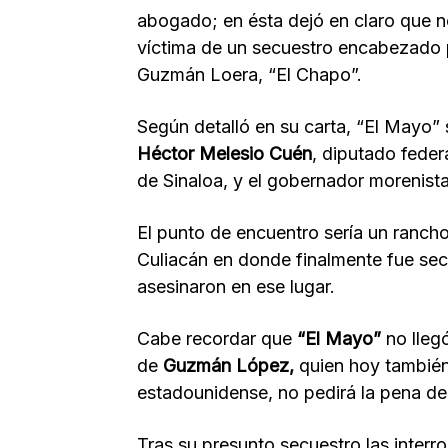
abogado; en ésta dejó en claro que no
víctima de un secuestro encabezado 
Guzmán Loera, “El Chapo”.
Según detalló en su carta, “El Mayo”
Héctor Melesio Cuén
, diputado feder
de Sinaloa, y el gobernador morenist
El punto de encuentro sería un ranch
Culiacán en donde finalmente fue se
asesinaron en ese lugar.
Cabe recordar que
“El Mayo”
no lleg
de
Guzmán López,
quien hoy también 
estadounidense, no pedirá la pena d
Tras su presunto secuestro las inter