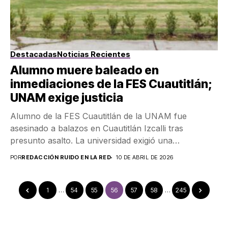
Destacadas
Noticias Recientes
Alumno muere baleado en
inmediaciones de la FES Cuautitlán;
UNAM exige justicia
Alumno de la FES Cuautitlán de la UNAM fue
asesinado a balazos en Cuautitlán Izcalli tras
presunto asalto. La universidad exigió una
investigación...
POR
REDACCIÓN RUIDO EN LA RED
10 DE ABRIL DE 2026
1
…
54
55
56
57
58
…
245