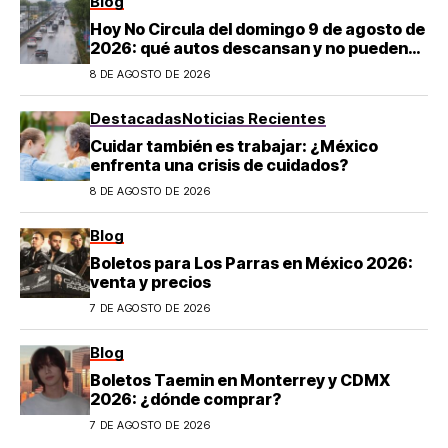
Blog
Hoy No Circula del domingo 9 de agosto de
2026: qué autos descansan y no pueden
salir en CDMX y el Estado de México; estos
8 DE AGOSTO DE 2026
son los horarios oficiales
Destacadas
Noticias Recientes
Cuidar también es trabajar: ¿México
enfrenta una crisis de cuidados?
8 DE AGOSTO DE 2026
Blog
Boletos para Los Parras en México 2026:
venta y precios
7 DE AGOSTO DE 2026
Blog
Boletos Taemin en Monterrey y CDMX
2026: ¿dónde comprar?
7 DE AGOSTO DE 2026