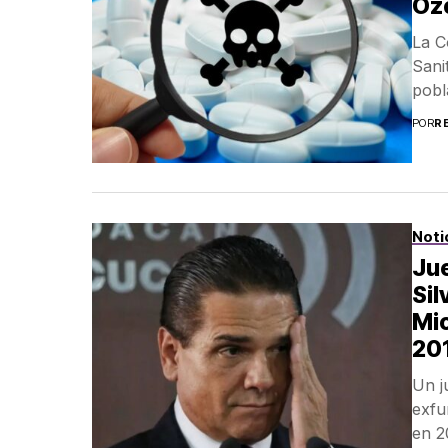
Oze
La C
Sanit
pobl
POR
R
Noti
Jue
Si
Mi
20
Un j
exfu
en 2