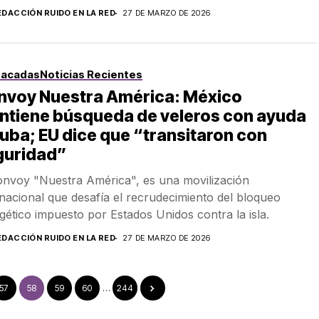
EDACCIÓN RUIDO EN LA RED
27 DE MARZO DE 2026
tacadas
Noticias Recientes
nvoy Nuestra América: México
ntiene búsqueda de veleros con ayuda
uba; EU dice que “transitaron con
guridad”
onvoy "Nuestra América", es una movilización
rnacional que desafía el recrudecimiento del bloqueo
gético impuesto por Estados Unidos contra la isla.
EDACCIÓN RUIDO EN LA RED
27 DE MARZO DE 2026
57
58
59
60
…
244