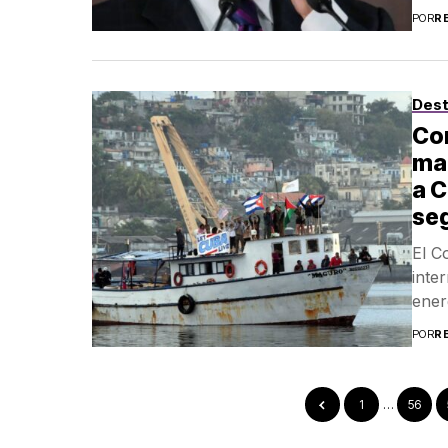
POR
R
Des
Co
ma
a C
se
El C
inte
ener
POR
R
1
…
56