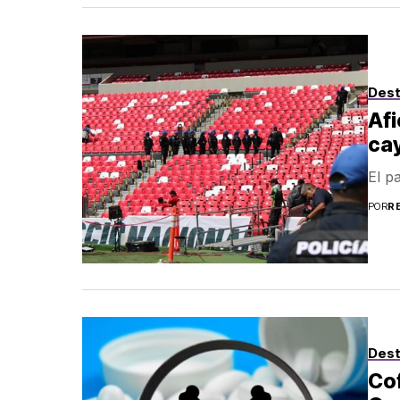
Des
Afi
cay
El p
POR
R
Des
Cof