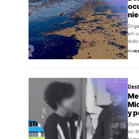
oc
ni
Orga
en u
auto
POR
R
Des
Me
Mic
y p
Osme
en M
femin