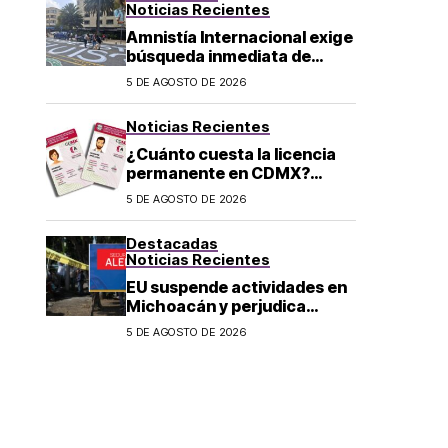
Noticias Recientes
Amnistía Internacional exige
búsqueda inmediata de
ambientalista desaparecido
5 DE AGOSTO DE 2026
en Michoacán
Noticias Recientes
¿Cuánto cuesta la licencia
permanente en CDMX?
Costo y fecha límite del
5 DE AGOSTO DE 2026
trámite 2026
Destacadas
Noticias Recientes
EU suspende actividades en
Michoacán y perjudica
exportación de aguacate
5 DE AGOSTO DE 2026