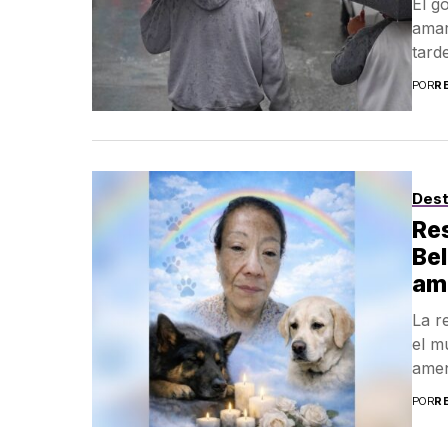
El g
amar
tarde
POR
R
Des
Res
Bel
am
La r
el m
amen
POR
R