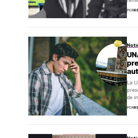
POR
R
Noti
UN
pre
aut
La U
pres
de i
POR
R