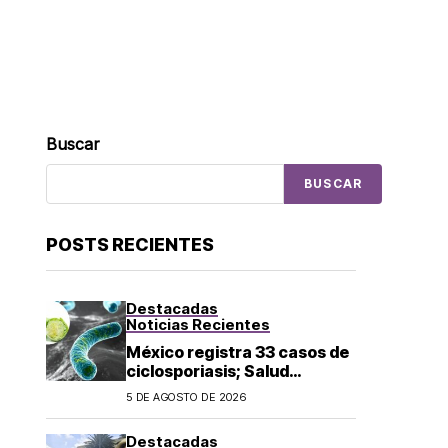
Buscar
BUSCAR
POSTS RECIENTES
Destacadas
Noticias Recientes
México registra 33 casos de
ciclosporiasis; Salud
mantiene vigilancia
5 DE AGOSTO DE 2026
epidemiológica
Destacadas