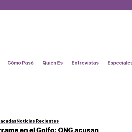
Cómo Pasó
Quién Es
Entrevistas
Especiale
tacadas
Noticias Recientes
rame en el Golfo: ONG acusan