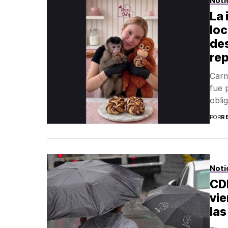
Noti
La 
loc
des
re
Carm
fue 
obli
POR
R
Noti
CDM
vie
la