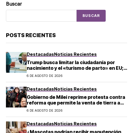
Buscar
BUSCAR
POSTS RECIENTES
Destacadas
Noticias Recientes
Trump busca limitar la ciudadanía por
nacimiento y el «turismo de parto» en EU;
¿a quién afecta?
6 DE AGOSTO DE 2026
Destacadas
Noticias Recientes
Gobierno de Milei reprime protesta contra
reforma que permite la venta de tierra a
extranjeros en Argentina
6 DE AGOSTO DE 2026
Destacadas
Noticias Recientes
¿Mascotas podrían recibir manutención