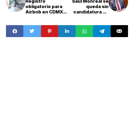
Registro
Saúl Monreal se
obligatorio para
queda sin
Airbnb en CDMX:
candidatura de
pasos a seguir
Morena en
para que los
Zacatecas: 'no
anfitriones
puedo participar
anoten sus
en este
inmuebles de
momento'
estancias
temporales