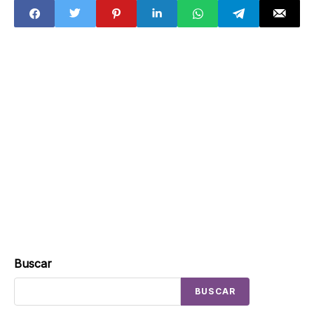
prestan de
2026 por la
crédito para una
guerra con EU
casa?
Buscar
BUSCAR