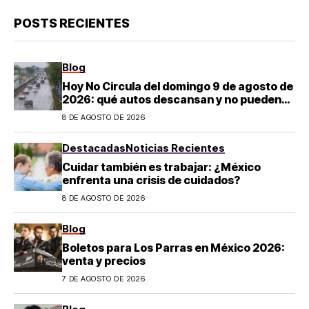
POSTS RECIENTES
Blog
Hoy No Circula del domingo 9 de agosto de
2026: qué autos descansan y no pueden
salir en CDMX y el Estado de México; estos
8 DE AGOSTO DE 2026
son los horarios oficiales
Destacadas
Noticias Recientes
Cuidar también es trabajar: ¿México
enfrenta una crisis de cuidados?
8 DE AGOSTO DE 2026
Blog
Boletos para Los Parras en México 2026:
venta y precios
7 DE AGOSTO DE 2026