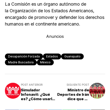
La Comisión es un órgano autónomo de
la Organización de los Estados Americanos,
encargado de promover y defender los derechos
humanos en el continente americano.
Anuncios
Desaparición Forzada
Estados
Guanajuato
Madre Buscadora
México
POST ANTERIOR
SIGUIENTE POST
Simulador
Ministro de
Infonavit: ¿Qué
Deportes de Irán
es? ¿Cómo usarlo
dice que su
para calcular
selección no
cuánto me
jugará el Mundial