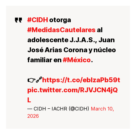
#CIDH
otorga
#MedidasCautelares
al
adolescente J.J.A.S., Juan
José Arias Corona y núcleo
familiar en
#México
.
👉🔗
https://t.co/eblzaPb59t
pic.twitter.com/RJVJCN4jQ
L
— CIDH – IACHR (@CIDH)
March 10,
2026