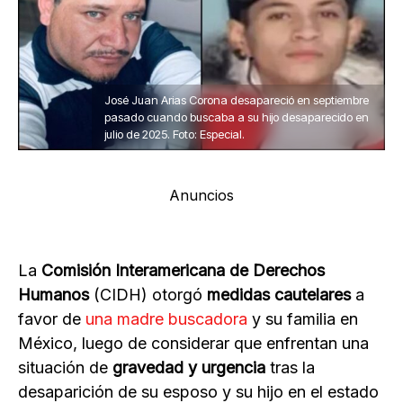
José Juan Arias Corona desapareció en septiembre
pasado cuando buscaba a su hijo desaparecido en
julio de 2025. Foto: Especial.
Anuncios
La
Comisión Interamericana de Derechos
Humanos
(CIDH) otorgó
medidas cautelares
a
favor de
una madre buscadora
y su familia en
México, luego de considerar que enfrentan una
situación de
gravedad y urgencia
tras la
desaparición de su esposo y su hijo en el estado