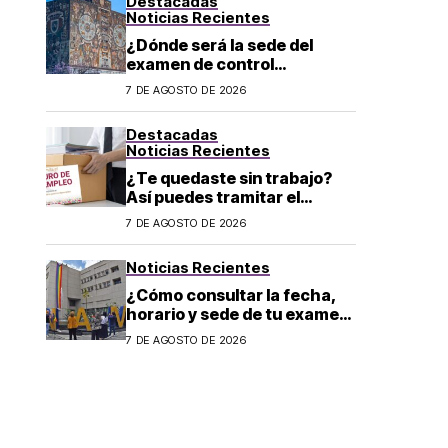
Destacadas
Noticias Recientes
¿Dónde será la sede del
examen de control
presencial de de la UNAM en
7 DE AGOSTO DE 2026
CDMX, León, Oaxaca y
Tijuana?
Destacadas
Noticias Recientes
¿Te quedaste sin trabajo?
Así puedes tramitar el
Seguro de Desempleo CDMX
7 DE AGOSTO DE 2026
2026: convocatoria y
requisitos
Noticias Recientes
¿Cómo consultar la fecha,
horario y sede de tu examen
de control presencial? La
7 DE AGOSTO DE 2026
UNAM da pasos a seguir