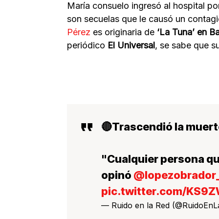
María consuelo ingresó al hospital po
son secuelas que le causó un contagi
Pérez
es originaria de
‘La Tuna’ en B
periódico
El Universal
, se sabe que s
🔴Trascendió la muert
"Cualquier persona que
opinó
@lopezobrador
pic.twitter.com/KS9
— Ruido en la Red (@RuidoEn