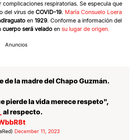
r complicaciones respiratorias. Se especula que
o del virus de
COVID-19
.
María Consuelo Loera
adiraguato
en
1929
. Conforme a información del
u
cuerpo será velado
en
su lugar de origen.
Anuncios
e de la madre del Chapo Guzmán.
 pierde la vida merece respeto",
_
al respecto.
ZWbbR8t
LaRed)
December 11, 2023