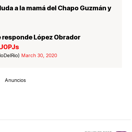
luda a la mamá del Chapo Guzmán y
ue responde López Obrador
eU0PJs
doDelRio)
March 30, 2020
Anuncios