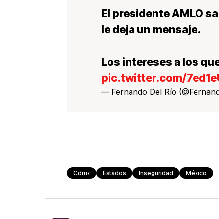
El presidente AMLO sa
le deja un mensaje.
Los intereses a los q
pic.twitter.com/7ed1
— Fernando Del Río (@Fernan
Cdmx
Estados
Inseguridad
México