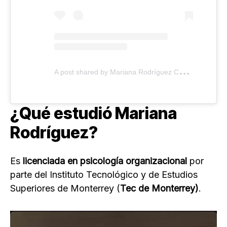
A
post shared by Mariana Rodríguez Cantú (@marianardzcantu)
¿Qué estudió Mariana
Rodríguez?
Es
licenciada en psicología organizacional
por
parte del Instituto Tecnológico y de Estudios
Superiores de Monterrey (
Tec de Monterrey)
.