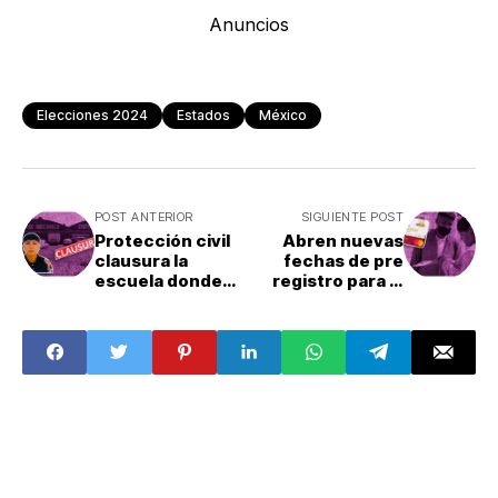
Anuncios
Elecciones 2024
Estados
México
POST ANTERIOR
SIGUIENTE POST
Protección civil
Abren nuevas
clausura la
fechas de pre
escuela donde
registro para la
Cristian fue
Beca Benito
agredido
Juarez:
¿Cuándo?