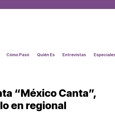
Cómo Pasó
Quién Es
Entrevistas
Especiale
ta “México Canta”,
lo en regional