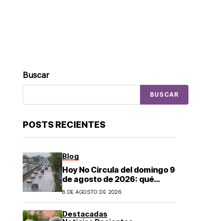
Buscar
BUSCAR
POSTS RECIENTES
Blog
Hoy No Circula del domingo 9
de agosto de 2026: qué
autos descansan y no
8 DE AGOSTO DE 2026
pueden salir en CDMX y el
Estado de México; estos son
Destacadas
los horarios oficiales