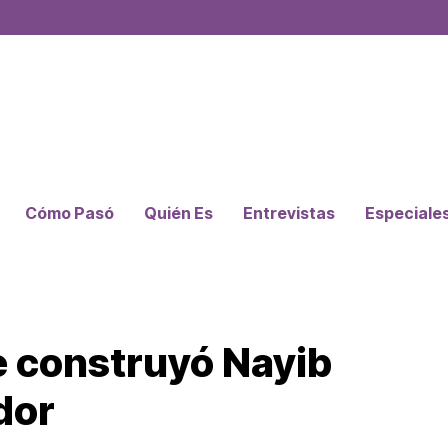
Cómo Pasó
Quién Es
Entrevistas
Especiale
 construyó Nayib
dor