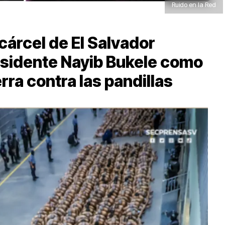
Ruido en la Red
árcel de El Salvador
esidente Nayib Bukele como
rra contra las pandillas