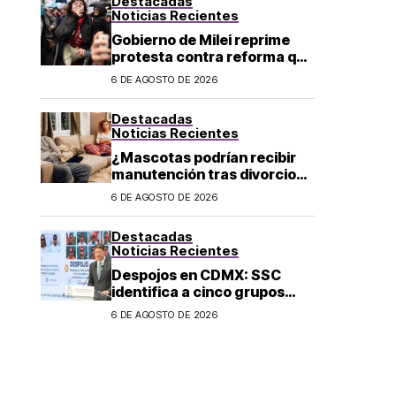
Destacadas
Noticias Recientes
Gobierno de Milei reprime
protesta contra reforma que
permite la venta de tierra a
6 DE AGOSTO DE 2026
extranjeros en Argentina
Destacadas
Noticias Recientes
¿Mascotas podrían recibir
manutención tras divorcio
de sus dueños en CDMX?
6 DE AGOSTO DE 2026
Destacadas
Noticias Recientes
Despojos en CDMX: SSC
identifica a cinco grupos
criminales vinculados a este
6 DE AGOSTO DE 2026
delito