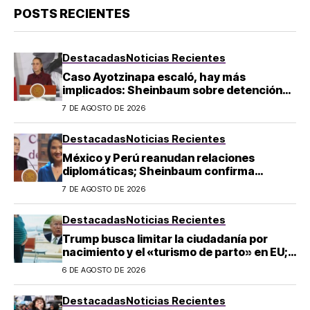
POSTS RECIENTES
Destacadas
Noticias Recientes
Caso Ayotzinapa escaló, hay más
implicados: Sheinbaum sobre detención
de Ángel Aguirre
7 DE AGOSTO DE 2026
Destacadas
Noticias Recientes
México y Perú reanudan relaciones
diplomáticas; Sheinbaum confirma
llegada de Betssy Chávez al país
7 DE AGOSTO DE 2026
Destacadas
Noticias Recientes
Trump busca limitar la ciudadanía por
nacimiento y el «turismo de parto» en EU;
¿a quién afecta?
6 DE AGOSTO DE 2026
Destacadas
Noticias Recientes