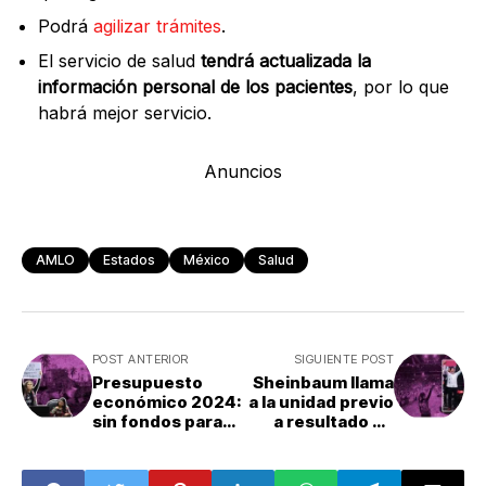
Podrá
agilizar trámites
.
El servicio de salud
tendrá actualizada la
información personal de los pacientes
, por lo que
habrá mejor servicio.
Anuncios
AMLO
Estados
México
Salud
POST ANTERIOR
SIGUIENTE POST
Presupuesto
Sheinbaum llama
económico 2024:
a la unidad previo
sin fondos para
a resultado de
Acapulco
encuesta en
CDMX