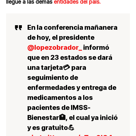
llegue a las demás
entidades del país.
En la conferencia mañanera
de hoy, el presidente
@lopezobrador_
informó
que en 23 estados se dará
una tarjeta💳 para
seguimiento de
enfermedades y entrega de
medicamentos a los
pacientes de IMSS-
Bienestar🏥, el cual ya inició
y es gratuito💪