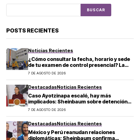
BUSCAR
POSTS RECIENTES
Noticias Recientes
¿Cómo consultar la fecha, horario y sede
de tu examen de control presencial? La
UNAM da pasos a seguir
7 DE AGOSTO DE 2026
Destacadas
Noticias Recientes
Caso Ayotzinapa escaló, hay más
implicados: Sheinbaum sobre detención
de Ángel Aguirre
7 DE AGOSTO DE 2026
Destacadas
Noticias Recientes
México y Perú reanudan relaciones
diplomáticas; Sheinbaum confirma