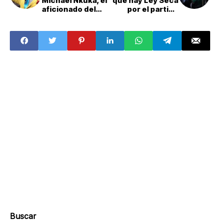
Michael Nkuka, el
que hay Ley Seca
aficionado del
por el partido
Congo que
México vs
homenajea a
Chequia: ¿en qué
Lumumba y que
colonias y
está en
alcaldías aplica?
Guadalajara?
Buscar