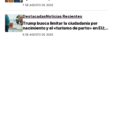
llegada de Betssy Chávez al país
7 DE AGOSTO DE 2026
Destacadas
Noticias Recientes
Trump busca limitar la ciudadanía por
nacimiento y el «turismo de parto» en EU;
¿a quién afecta?
6 DE AGOSTO DE 2026