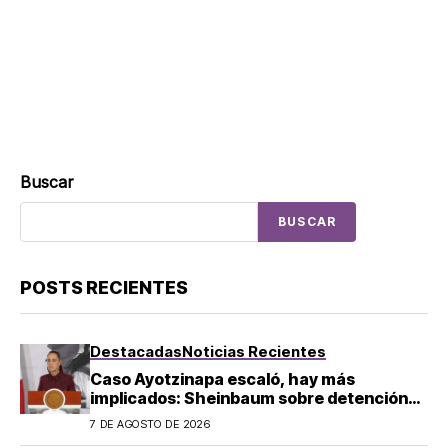
Buscar
BUSCAR
POSTS RECIENTES
Destacadas
Noticias Recientes
Caso Ayotzinapa escaló, hay más
implicados: Sheinbaum sobre detención
de Ángel Aguirre
7 DE AGOSTO DE 2026