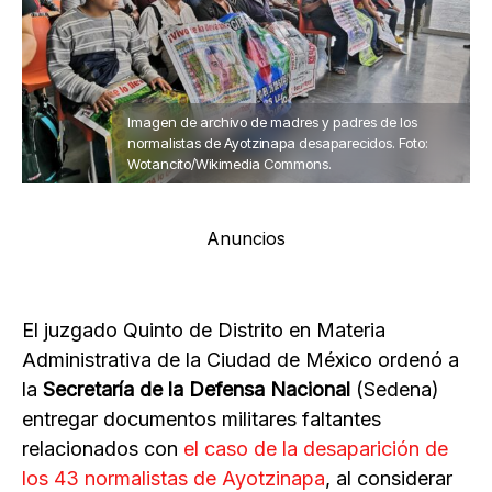
Imagen de archivo de madres y padres de los
normalistas de Ayotzinapa desaparecidos. Foto:
Wotancito/Wikimedia Commons.
Anuncios
El juzgado Quinto de Distrito en Materia
Administrativa de la Ciudad de México ordenó a
la
Secretaría de la Defensa Nacional
(Sedena)
entregar documentos militares faltantes
relacionados con
el caso de la desaparición de
los 43 normalistas de Ayotzinapa
, al considerar