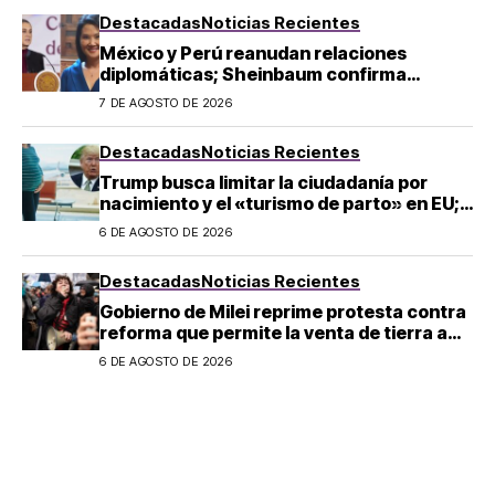
Destacadas
Noticias Recientes
México y Perú reanudan relaciones
diplomáticas; Sheinbaum confirma
llegada de Betssy Chávez al país
7 DE AGOSTO DE 2026
Destacadas
Noticias Recientes
Trump busca limitar la ciudadanía por
nacimiento y el «turismo de parto» en EU;
¿a quién afecta?
6 DE AGOSTO DE 2026
Destacadas
Noticias Recientes
Gobierno de Milei reprime protesta contra
reforma que permite la venta de tierra a
extranjeros en Argentina
6 DE AGOSTO DE 2026