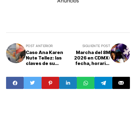
Anuncios
POST ANTERIOR
SIGUIENTE POST
Caso Ana Karen
Marcha del 8M
Nute Tellez: las
2026 en CDMX:
claves de su
fecha, horario,
desaparición y
ruta y
hallazgo sin vida
convocatorias de
en el Edomex
las
movilizaciones