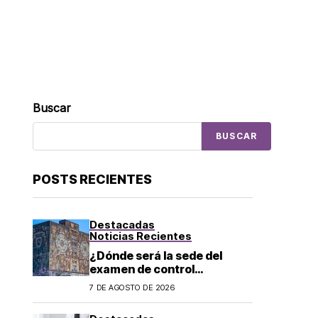
Buscar
BUSCAR
POSTS RECIENTES
Destacadas
Noticias Recientes
¿Dónde será la sede del
examen de control
presencial de de la UNAM en
7 DE AGOSTO DE 2026
CDMX, León, Oaxaca y
Tijuana?