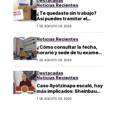
Destacadas
Noticias Recientes
¿Te quedaste sin trabajo?
Así puedes tramitar el
Seguro de Desempleo CDMX
7 DE AGOSTO DE 2026
2026: convocatoria y
requisitos
Noticias Recientes
¿Cómo consultar la fecha,
horario y sede de tu examen
de control presencial? La
7 DE AGOSTO DE 2026
UNAM da pasos a seguir
Destacadas
Noticias Recientes
Caso Ayotzinapa escaló, hay
más implicados: Sheinbaum
sobre detención de Ángel
7 DE AGOSTO DE 2026
Aguirre