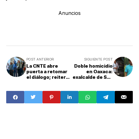
Anuncios
POST ANTERIOR
SIGUIENTE POST
La CNTE abre
Doble homicidio
puerta a retomar
en Oaxaca:
el diálogo; reitera
exalcalde de San
petición de
Juan Quiahije y su
reunión con
hijo son atacados
Sheinbaum
a balazos