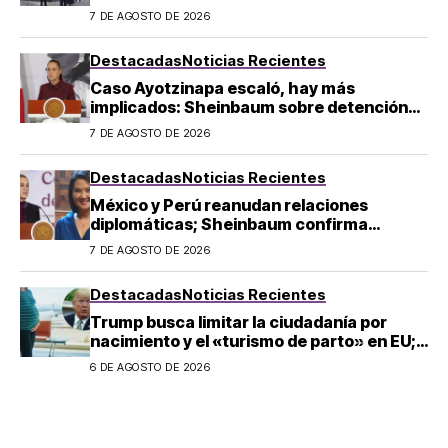
UNAM da pasos a seguir
7 DE AGOSTO DE 2026
Destacadas
Noticias Recientes
Caso Ayotzinapa escaló, hay más
implicados: Sheinbaum sobre detención
de Ángel Aguirre
7 DE AGOSTO DE 2026
Destacadas
Noticias Recientes
México y Perú reanudan relaciones
diplomáticas; Sheinbaum confirma
llegada de Betssy Chávez al país
7 DE AGOSTO DE 2026
Destacadas
Noticias Recientes
Trump busca limitar la ciudadanía por
nacimiento y el «turismo de parto» en EU;
¿a quién afecta?
6 DE AGOSTO DE 2026