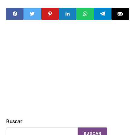
supuesto
activistas trans
justiciero se
registran en
Jalisco
Buscar
BUSCAR