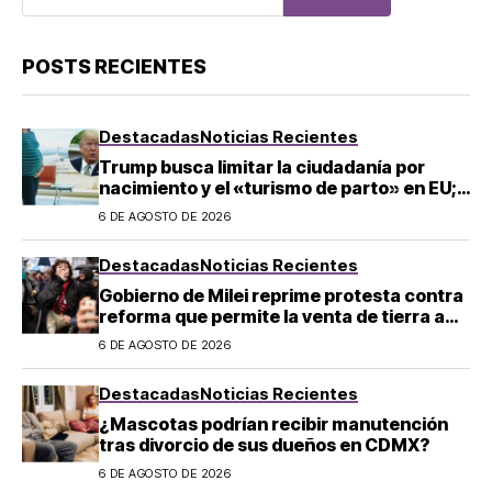
POSTS RECIENTES
Destacadas
Noticias Recientes
Trump busca limitar la ciudadanía por
nacimiento y el «turismo de parto» en EU;
¿a quién afecta?
6 DE AGOSTO DE 2026
Destacadas
Noticias Recientes
Gobierno de Milei reprime protesta contra
reforma que permite la venta de tierra a
extranjeros en Argentina
6 DE AGOSTO DE 2026
Destacadas
Noticias Recientes
¿Mascotas podrían recibir manutención
tras divorcio de sus dueños en CDMX?
6 DE AGOSTO DE 2026