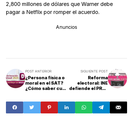
2,800 millones de dólares que Warner debe
pagar a Netflix por romper el acuerdo.
Anuncios
POST ANTERIOR
SIGUIENTE POST
¿Persona física o
Reforma
moral en el SAT?
electoral: INE
¿Cómo saber cuál
defiende el PREP
soy? Fechas para
ante posible
presentar la
eliminación
declaración anual
del SAT