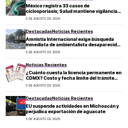
México registra 33 casos de
ciclosporiasis; Salud mantiene vigilancia
epidemiológica
5 DE AGOSTO DE 2026
Destacadas
Noticias Recientes
Amnistía Internacional exige búsqueda
inmediata de ambientalista desaparecido
en Michoacán
5 DE AGOSTO DE 2026
Noticias Recientes
¿Cuánto cuesta la licencia permanente en
CDMX? Costo y fecha límite del trámite
2026
5 DE AGOSTO DE 2026
Destacadas
Noticias Recientes
EU suspende actividades en Michoacán y
perjudica exportación de aguacate
5 DE AGOSTO DE 2026