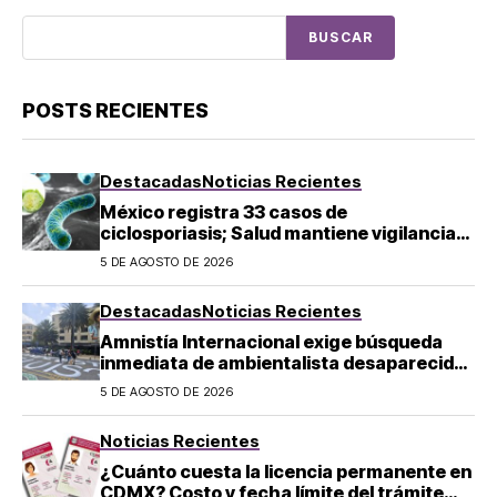
BUSCAR
POSTS RECIENTES
Destacadas
Noticias Recientes
México registra 33 casos de
ciclosporiasis; Salud mantiene vigilancia
epidemiológica
5 DE AGOSTO DE 2026
Destacadas
Noticias Recientes
Amnistía Internacional exige búsqueda
inmediata de ambientalista desaparecido
en Michoacán
5 DE AGOSTO DE 2026
Noticias Recientes
¿Cuánto cuesta la licencia permanente en
CDMX? Costo y fecha límite del trámite