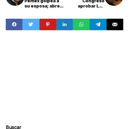
Pemex golpea a
Congreso
su esposa; abren
aprobar Ley
investigación y
General de
se queda sin
Personas
cargo en Sener
Jóvenes tras
cinco años de
incumplimiento
Buscar